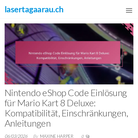
Skip
lasertagaarau.ch
to
the
content
Nintendo eShop Code Einlösung
für Mario Kart 8 Deluxe:
Kompatibilität, Einschränkungen,
Anleitungen
06/03/2026
By
MAXINE HARPER
0