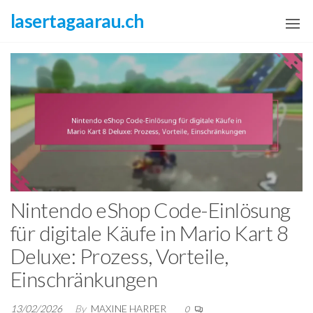
Skip
lasertagaarau.ch
to
the
content
Nintendo eShop Code-Einlösung
für digitale Käufe in Mario Kart 8
Deluxe: Prozess, Vorteile,
Einschränkungen
13/02/2026
By
MAXINE HARPER
0